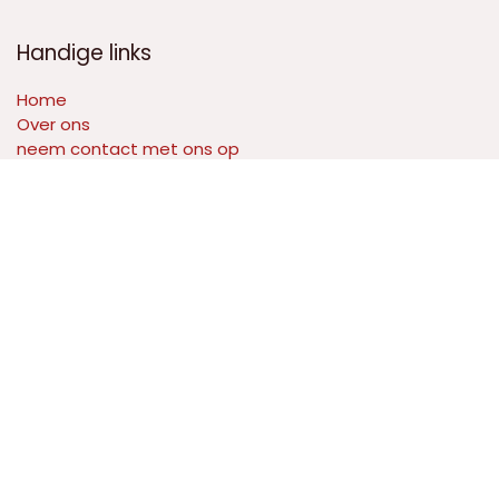
Handige links
Home
Over ons
neem contact met ons op​
Doe met ons mee
neem contact met ons op​
contact@negundosports.com
+32 (0) 471-83 18 20 (uniquement whatsapp
message)