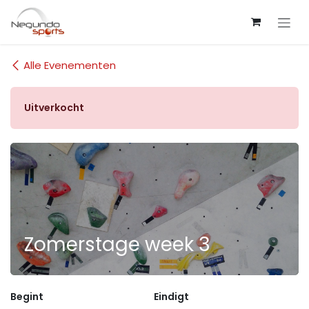
Overslaan naar inhoud
Alle Evenementen
Uitverkocht
Zomerstage week 3
Begint
Eindigt