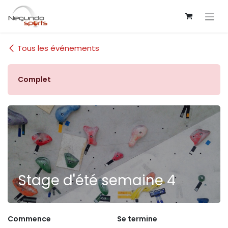
Se rendre au contenu
Tous les événements
Complet
Stage d'été semaine 4
Commence
Se termine